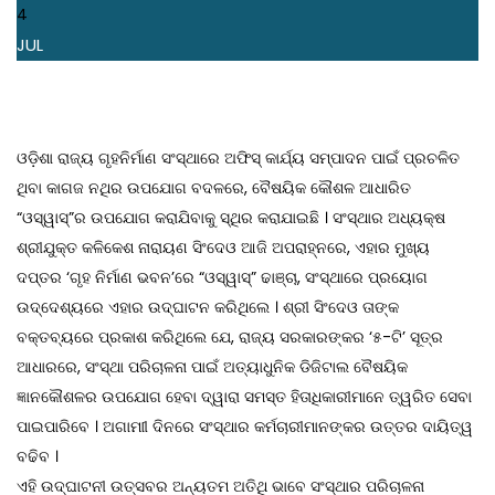
4
JUL
ଓଡ଼ିଶା ରାଜ୍ୟ ଗୃହନିର୍ମାଣ ସଂସ୍ଥାରେ ଅଫିସ୍ କାର୍ଯ୍ୟ ସମ୍ପାଦନ ପାଇଁ ପ୍ରଚଳିତ
ଥିବା କାଗଜ ନଥିର ଉପଯୋଗ ବଦଳରେ, ବୈଷୟିକ କୌଶଳ ଆଧାରିତ
“ଓସ୍ୱାସ୍‌”ର ଉପଯୋଗ କରାଯିବାକୁ ସ୍ଥିର କରାଯାଇଛି । ସଂସ୍ଥାର ଅଧ୍ୟକ୍ଷ
ଶ୍ରୀଯୁକ୍ତ କଳିକେଶ ନାରାୟଣ ସିଂଦେଓ ଆଜି ଅପରାହ୍ନରେ, ଏହାର ମୁଖ୍ୟ
ଦପ୍ତର ‘ଗୃହ ନିର୍ମାଣ ଭବନ’ରେ “ଓସ୍ୱାସ୍‌” ଢାଞ୍ଚା, ସଂସ୍ଥାରେ ପ୍ରୟୋଗ
ଉଦ୍ଦେଶ୍ୟରେ ଏହାର ଉଦ୍‌ଘାଟନ କରିଥିଲେ । ଶ୍ରୀ ସିଂଦେଓ ତାଙ୍କ
ବକ୍ତବ୍ୟରେ ପ୍ରକାଶ କରିଥିଲେ ଯେ, ରାଜ୍ୟ ସରକାରଙ୍କର ‘୫-ଟି’ ସୂତ୍ର
ଆଧାରରେ, ସଂସ୍ଥା ପରିଚାଳନା ପାଇଁ ଅତ୍ୟାଧୁନିକ ଡିଜିଟାଲ ବୈଷୟିକ
ଜ୍ଞାନକୌଶଳର ଉପଯୋଗ ହେବା ଦ୍ୱାରା ସମସ୍ତ ହିତାଧିକାରୀମାନେ ତ୍ୱରିତ ସେବା
ପାଇପାରିବେ । ଅଗାମାୀ ଦିନରେ ସଂସ୍ଥାର କର୍ମଚାରୀମାନଙ୍କର ଉତ୍ତର ଦାୟିତ୍ୱ
ବଢିବ ।
ଏହି ଉଦ୍‌ଘାଟନୀ ଉତ୍ସବର ଅନ୍ୟତମ ଅତିଥି ଭାବେ ସଂସ୍ଥାର ପରିଚାଳନା