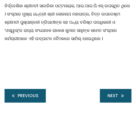
ନିର୍ଦ୍ଦେଶିକା ଶ୍ରୀମତୀ ସାଗରିକା ପଟ୍ଟନାୟକ, ଆଇ.ଆର.ପି.ଏସ୍ ଉପସ୍ଥିତ ଥିଲେ
। ସଂସ୍ଥାର ମୁଖ୍ୟ ଯନ୍ତ୍ରୀ ଶ୍ରୀ ଲୋକନାଥ ମହାପାତ୍ର, ବିତ୍ତ ଉପଦେଷ୍ଟା
ଶ୍ରୀମତୀ ପୁଷ୍ପାଞ୍ଜଳୀ ତ୍ରିପାଠୀଙ୍କ ସହ ଅନ୍ୟ ବରିଷ୍ଠ ପଦାଧିକାରୀ ଓ
‘ଓସ୍ୱାସ୍‌’ର ରାଜ୍ୟ ସଂଯୋଜକ ରାକେଶ କୁମାର ସାହୁଙ୍କ ସମେତ ସଂସ୍ଥାର
କର୍ମଚାରୀମାନେ ଏହି ଉଦ୍‌ଘାଟନ ବୈଠକରେ ସାମିଲ୍ ହୋଇଥିଲେ ।
PREVIOUS
NEXT