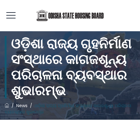
ଓଡ଼ିଶା ରାଜ୍ୟ ଗୃହନିର୍ମାଣ
ସଂସ୍ଥାରେ କାଗଜଶୂନ୍ୟ
ପରିଚାଳନା ବ୍ୟବସ୍ଥାର
ଶୁଭାରମ୍ଭ
/
News
/
ଓଡ଼ିଶା ରାଜ୍ୟ ଗୃହନିର୍ମାଣ ସଂସ୍ଥାରେ କାଗଜଶୂନ୍ୟ ପରିଚାଳନା
ବ୍ୟବସ୍ଥାର ଶୁଭାରମ୍ଭ